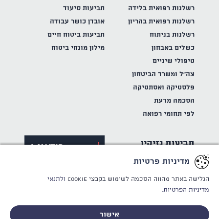
רשלנות רפואית בלידה
תביעות סיעוד
רשלנות רפואית בהריון
אובדן כושר עבודה
רשלנות בניתוח
תביעות ביטוח חיים
כשלים באבחון
מילון מונחי ביטוח
טיפולי שיניים
צה"ל ומשרד הביטחון
פלסטיקה ואסתטיקה
הסכמה מדעת
לפי תחומי רפואה
תביעות נזיקין
מדיניות פרטיות
תאונות דרכים
תאונות עבודה
הגלישה באתר מהווה הסכמה לשימוש בקבצי Cookie
ולתנאי
מדיניות הפרטיות.
ביטוח לאומי
פורום ביטוח לאומי
אישור