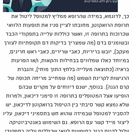
הייעוץ ניתן ללא התחייבות
כך, לדוגמא, במידה שהרופא ממליץ למטופל ליטול את
תרופת הרואקוטן, מחובתו לציין פניו את תופעות הלוואי
שכרוכות בתרופה זו, ואשר כוללות עלייה בתפקודי הכבד
ובשומנים בדם (מה שמצריך בדיקות דם תקופתיות לצורך
מעקב), יובש בריריות, כאבי שרירים, כאבי ראש חריגים,
במיוחד כאלו שמלווים בבחילות והקאות, ו/או הפרעות
בראיה (כתוצאה מעלייה בלחץ התוך מוחי), והגברת
הרגישות לקרינת השמש (מה שמחייב מריחה תכופה של
קרם הגנה). בנוסף, ישנם דיווחים על מקרים שבהם
הופיעו אצל המטופלים בתרופה זו סימני דיכאון, ולמרות
שלא נמצא קשר סיבתי בין הטיפול ברואקוטן לדיכאון, יש
להסביר למטופל שבמידה שהוא חש בתסמיני דיכאון, עליו
ליצור מייד קשר עם הרופא. גם השימוש באנטיביוטיקה
עלול להיות כרוך בתופעות לוואי שכוללות עליה בתפקודי