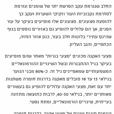
החלב שנגרמת עקב הפרשת יתר של שומנים וגורמת
לסתימת נקבוביות העור וזקיקי השערות ועקב כך
להופעת פצעונים. פצעונים אלו מופיעים בעיקר על עור
הפנים, אך הם עלולים להופיע גם באזורים נוספים בגוף
שהינם עתירי בלוטות חלב בעור, כגון אזור החזה,
הכתפיים, והגב העליון.
פצעי האקנה מכונים "פצעי בגרות" מאחר שהם מופיעים
בעיקר בגיל ההתבגרות ובשל השינויים ההורמונאליים
המשמעותיים שמאפיינים גיל זה. כ-80% מבני הנוער
בגילאי 13 עד 18 סובלים מאקנה בדרגות חומרה משתנות.
יחד עם זאת, פצעי האקנה עלולים להופיע גם בעשורים
מאוחרים יותר, בגילאי 40-30, לרבות כתוצאה מתזונה
בעייתית, שינויים הורמונאליים, ומתח נפשי.
קיימים סוגים שונים של פצעי אקנה, בדרגות חומרה