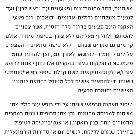
משתנות, החל מקומודונים (פצעונים עם "ראש לבן") ועד
לנגעים מוגלתיים גדולים, אדומים, וכואבים. רוב פצעי
האקנה הינם פצעים בדרגה קלה יחסית, אשר צפויים
להשתפר ולחלוף מאליהם ללא צורך בטיפול מיוחד. אולם,
קיימים גם מקרים שבהם – ללא טיפול מתאים – הפצעים
עלולים להחמיר ולהישאר לאורך זמן, ואף להותיר כתמי
פיגמנטציה וצלקות בעור. במקרים אלו ניתן לפנות לרופא
עור ו/או לקוסמטיקאית, לשם קבלת טיפול רפואי/קוסמטי
שאותו יש להתאים אישית לכל מטופל בהתאם לנתוניו
האישיים וחומרת הבעיה.
טיפול האקנה הרפואי שניתן על ידי רופא עור כולל מתן
משחות למריחה מקומית, וכן מתן תרופות שונות במקרים
החמורים יותר, כגון רואקוטן או אנטיביוטיקה לטיפול
בחיידק שגורם לדלקת. לנשים עם אי סדירות הורמונאלית