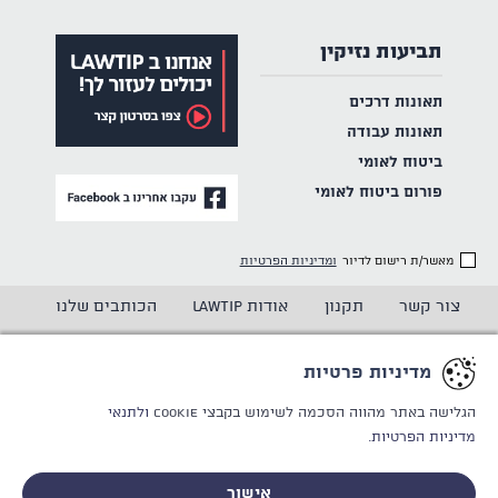
תביעות נזיקין
תאונות דרכים
תאונות עבודה
ביטוח לאומי
פורום ביטוח לאומי
מאשר/ת רישום לדיור
ומדיניות הפרטיות
צור קשר
תקנון
אודות LAWTIP
הכותבים שלנו
הצהרת נגישות
מדיניות פרטיות
מדיניות פרטיות
CREATED BY
WINSITE
© LAWTIP
הגלישה באתר מהווה הסכמה לשימוש בקבצי Cookie
ולתנאי
מדיניות הפרטיות.
אתר זה מוגן באמצעות reCAPTCHA ו
מדיניות הפרטיות
ותנאי
השימוש
של Google חלים עליו.
אישור