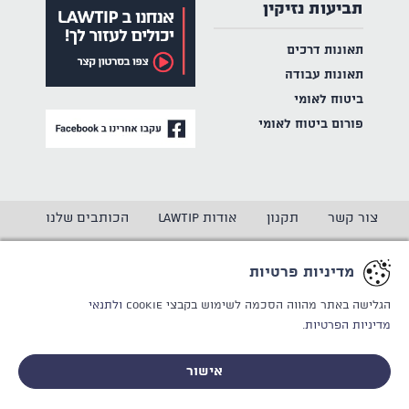
תביעות נזיקין
תאונות דרכים
תאונות עבודה
ביטוח לאומי
פורום ביטוח לאומי
צור קשר
תקנון
אודות LAWTIP
הכותבים שלנו
הצהרת נגישות
מדיניות פרטיות
מדיניות פרטיות
CREATED BY
WINSITE
© LAWTIP
הגלישה באתר מהווה הסכמה לשימוש בקבצי Cookie
ולתנאי
מדיניות הפרטיות.
אתר זה מוגן באמצעות reCAPTCHA ו
מדיניות הפרטיות
ותנאי
השימוש
של Google חלים עליו.
אישור
לייעוץ אישי וחסוי - ללא התחייבות