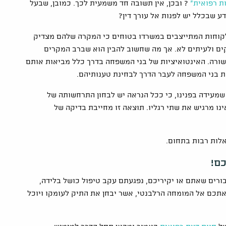
ת רפואית"
? ובכן, אין תשובה חד משמעית לכך. כמובן, שבעל
דע שבכלל יש לפנות אל עורך דין?
הלקוחות המתייצבים במשרדו בטוחים כי המקרה שלהם מצדיק
ודקים ולעיתים לא. אך מה שחשוב להבין הוא שברב המקרים
כשורה. האינטואיציות של בני המשפחה בדרך כלל מביאות אותם
 את בני המשפחה לעבר הדרך לבחינת טענותיהם.
מעידה בפנינו, כי ככל הנראה יש לבחון התרחשותה של
אינו מרגיש את שתי רגליו. תוצאה זו מחייבת בדיקה של
לות רבות בתחום.
ם!
בורים שאתם או יקיריכם, נפגעתם עקב טיפול כושל בלידה,
 אתכם אל המומחה הרלבנטי, אשר יבחן את התיק לעומקו ויוכל