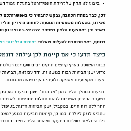
ביצוע לא תקין של זריקת האפידוראל בתעלת עמוד הש
לכן, כבר בפתח הכתבה, נבקש להבהיר כי באפשרותכם לפנו
מצידנו, בשאלות משפטיות הנוגעות לתחום ההיריון והל
באתר וכן באמצעות טלפון במספר 03-5117722 ואנו נעשה כל מאמץ לשוב אליכם בהקדם.
בנוסף, באפשרותכם להעלות שאלות
בפורום הרלבנטי בא
כיצד תדעו כי אם קיימת לכן עילה? דוגמ
בבתי המשפט בארץ קיימים תיקים רבים שעניינם רשלנות 
מדוע ישנן תביעות רבות בנושא זה. יחד עם זאת, תביעות א
היעדר מקצועיות מספקת ולעיתים אף רפואה מתגוננת.
תביעות במהלך הלידה הנן "מגוונות". ישנן תביעות שעוסקו
במעקב ההיריון ואמורות לזהות מחלות מסוימות, לא מזהו
יותר ללא רוח חיים. במקביל, ישנן תביעות הדנות בטיפול ב
שהביא לנזק ליולדת. כמו כן, קיימות תביעות בנוגע למצב
כלשהי ולאור רשלנות במעקב שלאחר הלידה מצבו התדרדר 