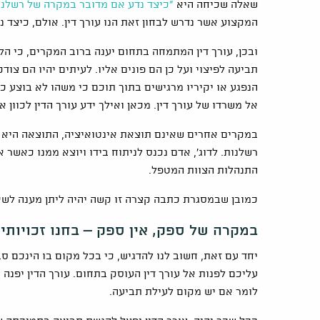
שאלה שכיחה היא
"כיצד נדע אם מדובר במקרה של רשלנו
המקצוע אשר נדרש לבחון זאת הנו עורך דין. אולם, כיצד נ
ובכן, עורך דין המתמחה בתחום יענה ברוב המקרים, כי 
תביעה לפיצוי ועל כן הם פונים אליו. לעיתים יהיו הם צ
הנפגע או יקיריו מרגישים בתוך תוכם כי משהו לא בוצע 
אל משרדו של עורך דין. מכאן ואילך ידע עורך הדין לכוון
במקרים אחרים שאינם תוצאת אינטואיציה, התוצאה היא ש
רשלנות. לדוג', אדם נכנס לניתוח בידו ויוצא ממנו כאשר 
התנהלות הצוות המטפל.
כמובן שבמסגרת כתבה קצרה זו קשה יהיה ליתן מענה לשא
במקרה של ספק, אין ספק – בחנו זכויותיכ
יחד עם זאת, חשוב לנו להדגיש, כי בכל מקום בו הינכם ס
עליכם לפנות אל עורך דין העוסק בתחום. עורך הדין יפנה
לומר אם יש מקום לעילת תביעה.