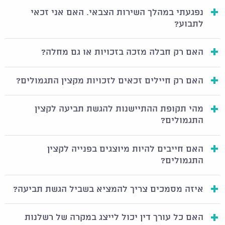
מעת שחרור התובע מהשירות.
נפגעתי במהלך השירות הצבאי. האם אני זכאי
לתבוע?
בכל מקרה, אם אתם חושדים שנפלתם קורבן לטיפול
רפואי רשלני בצבא, חשוב לא להתמהמה, אלא לפנות
האם רק חבלה מזכה בזכויות או גם מחלה?
בהקדם לייעוץ משפטי מתאים, על מנת שלא לחרוג
האם רק חיילים זכאים לזכויות מקצין התגמולים?
מתקופת ההתיישנות.
איך מתבצע תהליך הגשת התביעה?
מהי תקופת ההתיישנות להגשת תביעה לקצין
התגמולים?
לחייל בשירות סדיר או מילואים, המעוניין להגיש
תביעה
בשל רשלנות רפואית בצבא
, עומדות ככלל שתי
האם חייבים להיות מיוצגים בפנייה לקצין
אפשרויות:
התגמולים?
האחת, היא הגשת תביעה לקצין התגמולים במשרד
איזה מסמכים צריך להמציא בשביל הגשת תביעה?
הביטחון בהתאם לחוק הנכים (תגמולים ושיקום). לשם
קבלת התגמולים יש למסור לקצין התגמולים את מלוא
האם כל עורך דין יכול לייצג במקרה של רשלנות