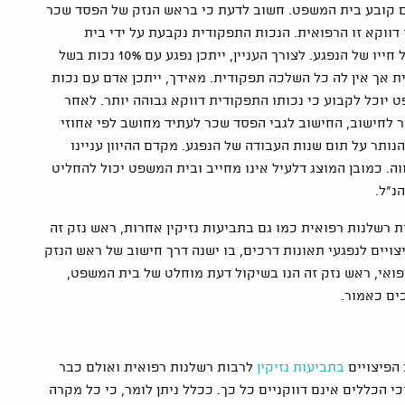
תם קובע בית המשפט. חשוב לדעת כי בראש הנזק של הפסד שכר
דווקא זו הרפואית. הנכות התפקודית נקבעת על ידי בית
המשפט בהתרשמו בכל הנוגע להשפעת הנכות הרפואית על חייו של הנפגע. לצורך העניין, ייתכן נפגע עם 10% נכות בשל
 אך אין לה כל השלכה תפקודית. מאידך, ייתכן אדם עם נכות
ת המשפט יוכל לקבוע כי נכותו התפקודית דווקא גבוהה יותר. לאחר
לחישוב, החישוב לגבי הפסד שכר לעתיד מחושב לפי אחוזי
חודשים הנותר על תום שנות העבודה של הנפגע. מקדם ההיוון עניינו
ה. כמובן המוצג דלעיל אינו מחייב ובית המשפט יכול להחליט
נ"ל.
 רשלנות רפואית כמו גם בתביעות נזיקין אחרות, ראש נזק זה
ויים לנפגעי תאונות דרכים, בו ישנה דרך חישוב של ראש הנזק
פואי, ראש נזק זה הנו בשיקול דעת מוחלט של בית המשפט,
ים כאמור.
 הפיצויים
בתביעות נזיקין
לרבות רשלנות רפואית ואולם כבר
י הכללים אינם דווקניים כל כך. ככלל ניתן לומר, כי כל מקרה