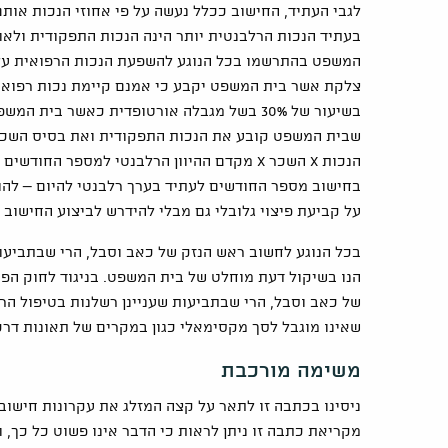
לגבי העתיד, החישוב ככלל נעשה על פי אחוזי הנכות או
בעתיד הנכות הרלבנטית יותר הינה הנכות התפקודית ולאו 
צלקת אשר בית המשפט יקבע כי אמנם קיימת נכות רפואית
בשיעור של 30% בשל מגבלה אורטופדית כאשר בי
שבית המשפט קובע את הנכות התפקודית ואת בסיס השכר 
הנכות X השכר X מקדם ההיוון הרלבנטי למספר ה
בחישוב מספר החודשים לעתיד בערך רלבנטי להיום – להוו
על קביעת פיצוי גלובלי גם מבלי להידרש לביצוע החישוב ה
בכל הנוגע לחשוב ראש הנזק של כאב וסבל, הרי שבתביעות
הנו בשיקול דעת מוחלט של בית המשפט. בניגוד לחוק הפיצ
של כאב וסבל, הרי שבתביעות שעניינן רשלנות בטיפול הר
שאינו מוגבל לסך מקסימאלי כגון במקרים של תאונות דרכ
משימה מורכבת
ניסינו בכתבה זו לתאר על קצה המזלג את עקרונות חישוב
מקריאת כתבה זו ניתן לראות כי הדבר אינו פשוט כל כך, וכ